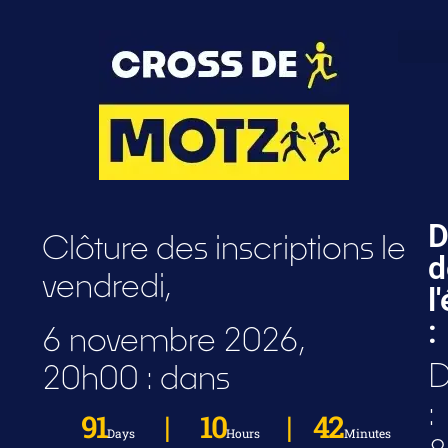
D
Clôture des inscriptions le
d
vendredi,
l
:
6 novembre 2026,
D
20h00 : dans
:
91
10
42
Days
Hours
Minutes