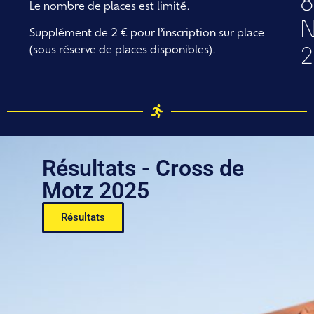
8
Le nombre de places est limité.
N
Supplément de 2 € pour l’inscription sur place
2
(sous réserve de places disponibles).
Résultats - Cross de
Motz 2025
Résultats