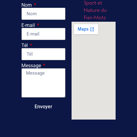
Sport et
Nom
Nature du
Fier-Motz
E-mail
Tél
Message
Envoyer