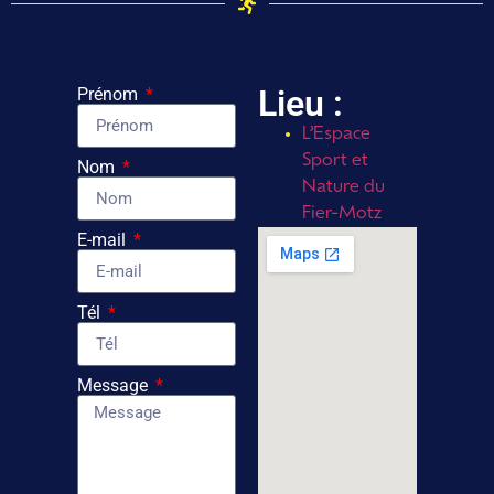
Lieu :
Prénom
L’Espace
Sport et
Nom
Nature du
Fier-Motz
E-mail
Tél
Message