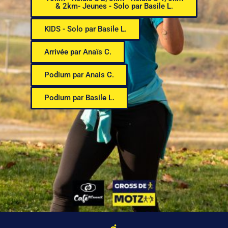
& 2km- Jeunes - Solo par Basile L.
KIDS - Solo par Basile L.
Arrivée par Anaïs C.
Podium par Anais C.
Podium par Basile L.