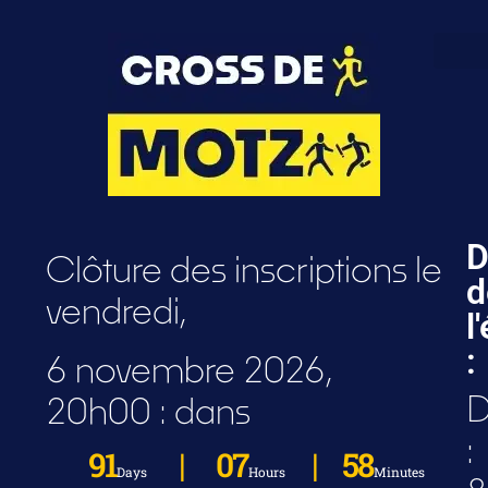
D
Clôture des inscriptions le
d
vendredi,
l
:
6 novembre 2026,
D
20h00 : dans
:
91
07
58
Days
Hours
Minutes