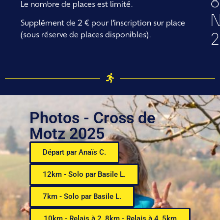
8
Le nombre de places est limité.
N
Supplément de 2 € pour l’inscription sur place
2
(sous réserve de places disponibles).
Photos - Cross de
Motz 2025
Départ par Anaïs C.
12km - Solo par Basile L.
7km - Solo par Basile L.
10km - Relais à 2, 8km - Relais à 4, 5km